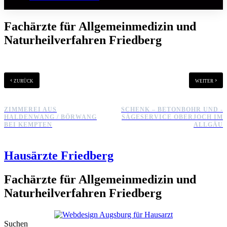
Fachärzte für Allgemeinmedizin und
Naturheilverfahren Friedberg
‹
›
zurück
weiter
ZIMMEREI AUS
SCHENK – BETONBOHR UND -
HALDENWANG / BÖRWANG
SÄGESERVICE OBERJOCH IM
BEI KEMPTEN
ALLGÄU
Hausärzte Friedberg
Fachärzte für Allgemeinmedizin und
Naturheilverfahren Friedberg
Suchen