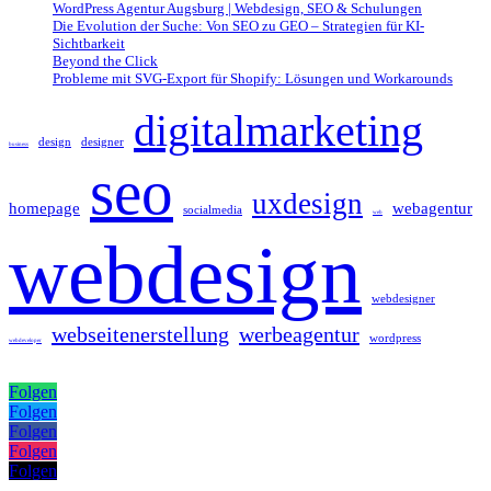
WordPress Agentur Augsburg | Webdesign, SEO & Schulungen
Die Evolution der Suche: Von SEO zu GEO – Strategien für KI-
Sichtbarkeit
Beyond the Click
Probleme mit SVG-Export für Shopify: Lösungen und Workarounds
digitalmarketing
design
designer
business
seo
uxdesign
homepage
webagentur
socialmedia
web
webdesign
webdesigner
webseitenerstellung
werbeagentur
wordpress
webdeveloper
Folgen
Folgen
Folgen
Folgen
Folgen