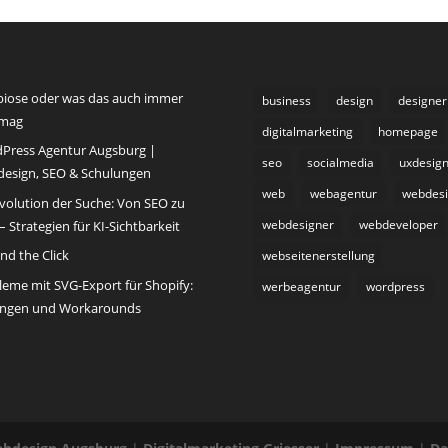
iose oder was das auch immer
business
design
designer
 mag
digitalmarketing
homepage
Press Agentur Augsburg |
seo
socialmedia
uxdesig
esign, SEO & Schulungen
web
webagentur
webdes
Evolution der Suche: Von SEO zu
webdesigner
webdeveloper
 Strategien für KI-Sichtbarkeit
nd the Click
webseitenerstellung
leme mit SVG-Export für Shopify:
werbeagentur
wordpress
ngen und Workarounds