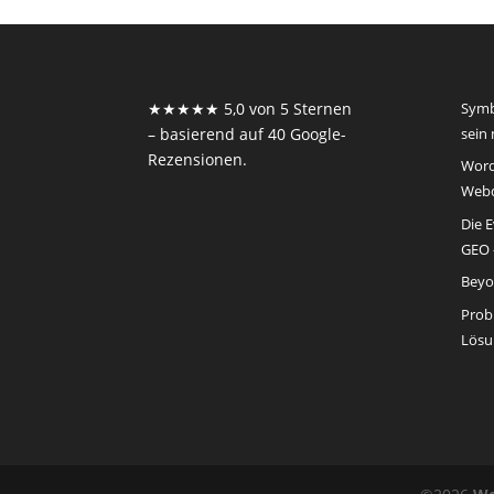
★★★★★ 5,0 von 5 Sternen
Symb
– basierend auf 40 Google-
sein
Rezensionen.
Word
Webd
Die 
GEO –
Beyo
Prob
Lösu