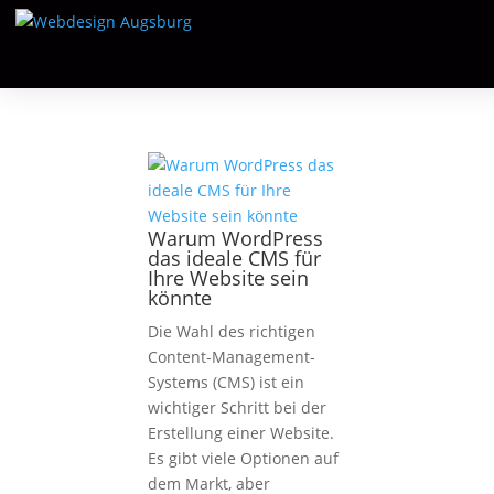
Warum WordPress
das ideale CMS für
Ihre Website sein
könnte
Die Wahl des richtigen
Content-Management-
Systems (CMS) ist ein
wichtiger Schritt bei der
Erstellung einer Website.
Es gibt viele Optionen auf
dem Markt, aber