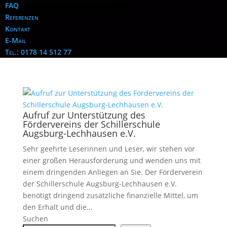
FAQ
Referenzen
Kontakt
E-Mail
Tel.: 0178 14 512 77
Aufruf zur Unterstützung des
Fördervereins der Schillerschule
Augsburg-Lechhausen e.V.
Sehr geehrte Leserinnen und Leser, wir stehen vor
einer großen Herausforderung und wenden uns mit
einem dringenden Anliegen an Sie. Der Förderverein
der Schillerschule Augsburg-Lechhausen e.V.
benötigt dringend zusätzliche finanzielle Mittel, um
den Erhalt und die...
Suchen