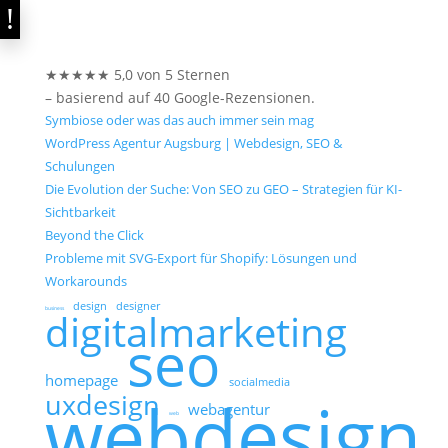
★★★★★ 5,0 von 5 Sternen
– basierend auf 40 Google-Rezensionen.
Symbiose oder was das auch immer sein mag
WordPress Agentur Augsburg | Webdesign, SEO &
Schulungen
Die Evolution der Suche: Von SEO zu GEO – Strategien für KI-
Sichtbarkeit
Beyond the Click
Probleme mit SVG-Export für Shopify: Lösungen und
Workarounds
design
designer
business
digitalmarketing
seo
homepage
socialmedia
webdesign
uxdesign
webagentur
web