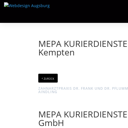
MEPA KURIERDIENSTE 
Kempten
‹
zurück
ZAHNARZTPRAXIS DR. FRANK UND DR. PFLUMM
AINDLING
MEPA KURIERDIENSTE
GmbH