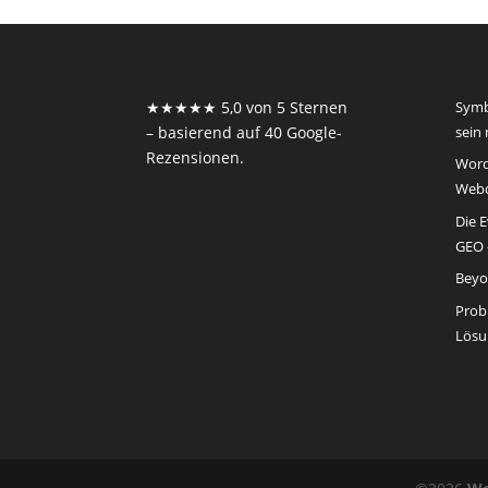
★★★★★ 5,0 von 5 Sternen
Symb
– basierend auf 40 Google-
sein
Rezensionen.
Word
Webd
Die 
GEO –
Beyo
Prob
Lösu