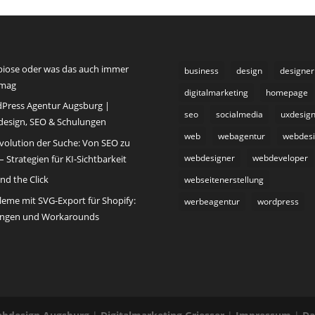
iose oder was das auch immer
business
design
designer
 mag
digitalmarketing
homepage
Press Agentur Augsburg |
seo
socialmedia
uxdesig
esign, SEO & Schulungen
web
webagentur
webdes
Evolution der Suche: Von SEO zu
webdesigner
webdeveloper
 Strategien für KI-Sichtbarkeit
nd the Click
webseitenerstellung
leme mit SVG-Export für Shopify:
werbeagentur
wordpress
ngen und Workarounds