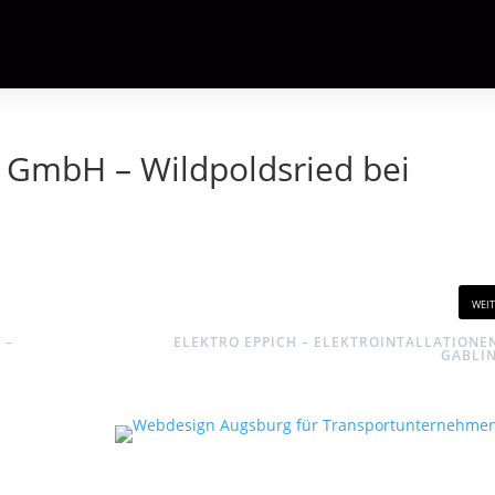
GmbH – Wildpoldsried bei
wei
 –
ELEKTRO EPPICH – ELEKTROINTALLATIONEN
GABLI