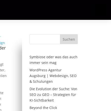
Suchen
der
Symbiose oder was das auch
immer sein mag
lgt
er,
WordPress Agentur
ilen
Augsburg | Webdesign, SEO
& Schulungen
m
Die Evolution der Suche: Von
ite
SEO zu GEO – Strategien für
n
KI-Sichtbarkeit
n
Beyond the Click
n