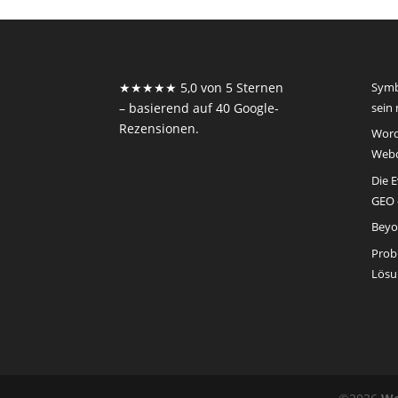
★★★★★ 5,0 von 5 Sternen
Symb
– basierend auf 40 Google-
sein
Rezensionen.
Word
Webd
Die 
GEO –
Beyo
Prob
Lösu