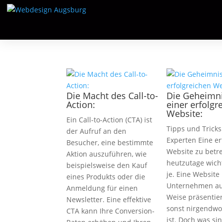
Die Macht des Call-to-
Die Geheimn
Action:
einer erfolgr
Website:
Ein Call-to-Action (CTA) ist
Tipps und Trick
der Aufruf an den
Experten Eine er
Besucher, eine bestimmte
Website zu betre
Aktion auszuführen, wie
heutzutage wich
beispielsweise den Kauf
je. Eine Website
eines Produkts oder die
Unternehmen au
Anmeldung für einen
Weise präsentier
Newsletter. Eine effektive
sonst nirgendwo
CTA kann Ihre Conversion-
ist. Doch was si