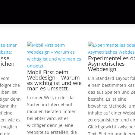
isse
Experimentelles o
eichen
Asymetrisches
Webdesign
Mobil First beim
Webdesign – Warum
s vom
Ein Standard-Layout fo
es wichtig ist und wie
folgreiche
einem bestimmten Rast
man es umsetzt.
iben, ist
das aus Spalten und Ze
In einer Welt, in der das
tiger denn
besteht. Es ist eine
Surfen im Internet auf
 kann Ihr
bewährte Methode, u
mobilen Geräten immer
f eine
Inhalte auf einer Webs
beliebter wird, ist es
en, wie es
zu organisieren und ei
wichtiger denn je, eine
 möglich
Gleichgewicht zwische
Website zu erstellen, die
nd die
Text, Bildern und leere