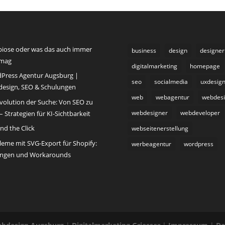
iose oder was das auch immer
business
design
designer
 mag
digitalmarketing
homepage
Press Agentur Augsburg |
seo
socialmedia
uxdesig
esign, SEO & Schulungen
web
webagentur
webdes
Evolution der Suche: Von SEO zu
webdesigner
webdeveloper
 Strategien für KI-Sichtbarkeit
nd the Click
webseitenerstellung
leme mit SVG-Export für Shopify:
werbeagentur
wordpress
ngen und Workarounds