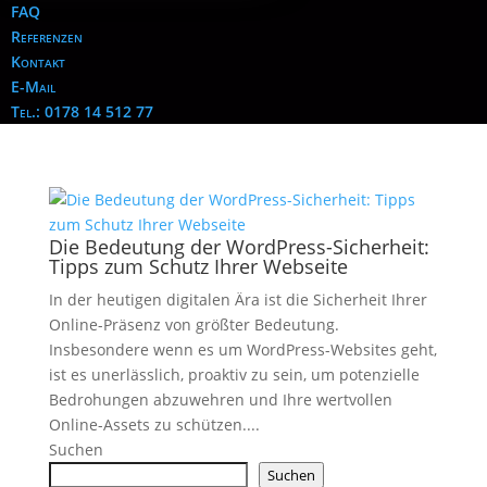
FAQ
Referenzen
Kontakt
E-Mail
Tel.: 0178 14 512 77
Die Bedeutung der WordPress-Sicherheit:
Tipps zum Schutz Ihrer Webseite
In der heutigen digitalen Ära ist die Sicherheit Ihrer
Online-Präsenz von größter Bedeutung.
Insbesondere wenn es um WordPress-Websites geht,
ist es unerlässlich, proaktiv zu sein, um potenzielle
Bedrohungen abzuwehren und Ihre wertvollen
Online-Assets zu schützen....
Suchen
Suchen