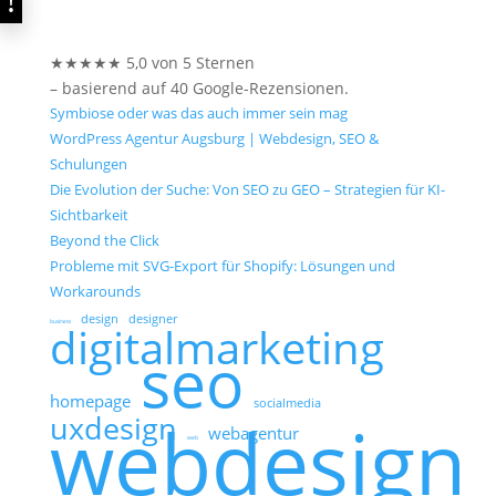
★★★★★ 5,0 von 5 Sternen
– basierend auf 40 Google-Rezensionen.
Symbiose oder was das auch immer sein mag
WordPress Agentur Augsburg | Webdesign, SEO &
Schulungen
Die Evolution der Suche: Von SEO zu GEO – Strategien für KI-
Sichtbarkeit
Beyond the Click
Probleme mit SVG-Export für Shopify: Lösungen und
Workarounds
design
designer
business
digitalmarketing
seo
homepage
socialmedia
webdesign
uxdesign
webagentur
web