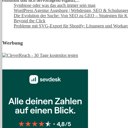
einnimmt und sich hervorragend ergänzt,...
Symbiose oder was das auch immer sein mag
WordPress Agentur Augsburg | Webdesign, SEO & Schulunge
Die Evolution der Suche: Von SEO zu GEO – Strategien für KI
Beyond the Click
Probleme mit SVG-Export für Shopify: Lösungen und Workar
Werbung