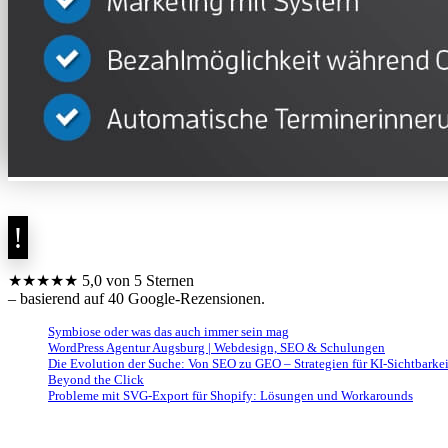
★★★★★ 5,0 von 5 Sternen
– basierend auf 40 Google-Rezensionen.
Symbiose oder was das auch immer sein mag
WordPress Agentur Augsburg | Webdesign, SEO & Schulungen
Die Evolution der Suche: Von SEO zu GEO – Strategien für KI-Sichtbarkei
Beyond the Click
Probleme mit SVG-Export für Shopify: Lösungen und Workarounds