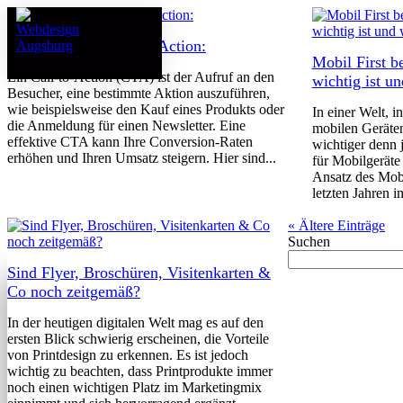
Die Macht des Call-to-Action:
Mobil First 
Ein Call-to-Action (CTA) ist der Aufruf an den
wichtig ist u
Besucher, eine bestimmte Aktion auszuführen,
wie beispielsweise den Kauf eines Produkts oder
In einer Welt, i
die Anmeldung für einen Newsletter. Eine
mobilen Geräten
effektive CTA kann Ihre Conversion-Raten
wichtiger denn j
erhöhen und Ihren Umsatz steigern. Hier sind...
für Mobilgeräte 
Ansatz des Mobi
letzten Jahren i
« Ältere Einträge
Suchen
Sind Flyer, Broschüren, Visitenkarten &
Co noch zeitgemäß?
In der heutigen digitalen Welt mag es auf den
ersten Blick schwierig erscheinen, die Vorteile
von Printdesign zu erkennen. Es ist jedoch
wichtig zu beachten, dass Printprodukte immer
noch einen wichtigen Platz im Marketingmix