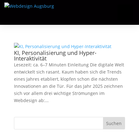
KI, Personalisierung und Hyper-
Interaktivität
Lesezeit: ca. 6–7 Minuten Einleitung Die digitale Welt
entwickelt sich rasant. Kaum haben sich die Trends
eines Jahres etabliert, klopfen schon die nächsten
Innovationen an die Tür. Für das Jahr 2025 zeichnen
sich vor allem drei wichtige Strömungen im
Webdesign ab:...
Suchen