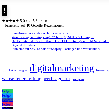
★★★★★ 5,0 von 5 Sternen
– basierend auf 40 Google-Rezensionen.
Symbiose oder was das auch immer sein mag
WordPress Agentur Augsburg | Webdesign, SEO & Schulungen
Die Evolution der Suche: Von SEO zu GEO – Strategien für KI-Sichtbarkei
Beyond the Click
Probleme mit SVG-Export für Shopify: Lösungen und Workarounds
digitalmarketing
homepa
design
designer
business
webseitenerstellung
werbeagentur
wordpress
Folgen
Folgen
Folgen
Folgen
Folgen