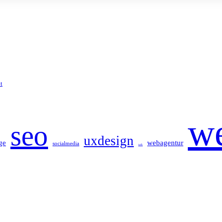
t
w
seo
uxdesign
ge
webagentur
socialmedia
web