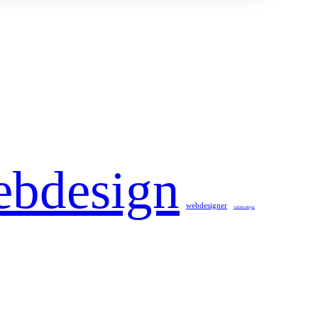
ebdesign
webdesigner
webdeveloper