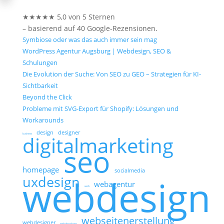
★★★★★ 5,0 von 5 Sternen
– basierend auf 40 Google-Rezensionen.
Symbiose oder was das auch immer sein mag
WordPress Agentur Augsburg | Webdesign, SEO &
Schulungen
Die Evolution der Suche: Von SEO zu GEO – Strategien für KI-
Sichtbarkeit
Beyond the Click
Probleme mit SVG-Export für Shopify: Lösungen und
Workarounds
design
designer
business
digitalmarketing
seo
homepage
socialmedia
webdesign
uxdesign
webagentur
web
webseitenerstellung
webdesigner
webdeveloper