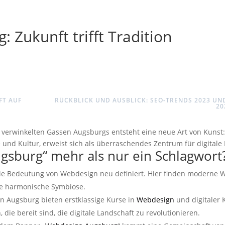
 Zukunft trifft Tradition
FT AUF
RÜCKBLICK UND AUSBLICK: SEO-TRENDS 2023 UN
20
 verwinkelten Gassen Augsburgs entsteht eine neue Art von Kunst
 und Kultur, erweist sich als überraschendes Zentrum für digitale 
sburg“ mehr als nur ein Schlagwort
die Bedeutung von Webdesign neu definiert. Hier finden moderne 
ne harmonische Symbiose.
in Augsburg bieten erstklassige Kurse in
Webdesign
und digitaler 
die bereit sind, die digitale Landschaft zu revolutionieren.