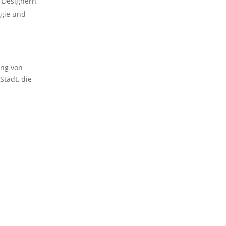
 Designern,
ogie und
ung von
Stadt, die