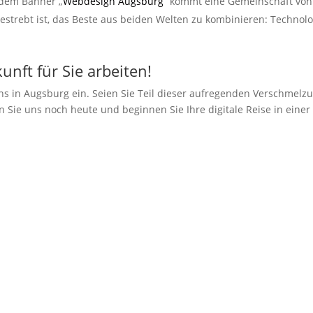
dem Banner „
Webdesign Augsburg
“ kommt eine Gemeinschaft von
strebt ist, das Beste aus beiden Welten zu kombinieren: Technol
nft für Sie arbeiten!
ns in Augsburg ein. Seien Sie Teil dieser aufregenden Verschmelz
n Sie uns noch heute und beginnen Sie Ihre digitale Reise in einer 