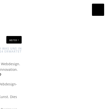
›
weiter
D WAS UNS IN
24 ERWARTET
: Webdesign.
Innovation.
?
Webdesign-
Kunst. Dies